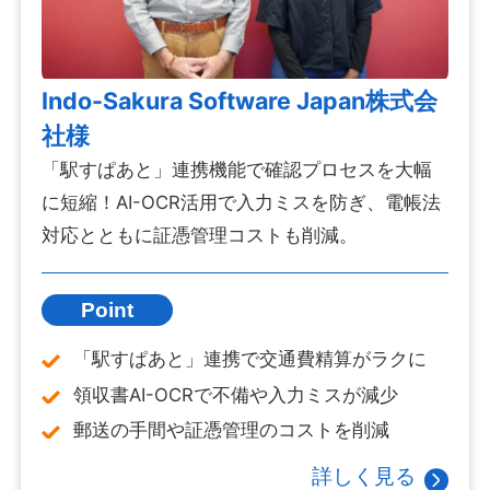
Indo-Sakura Software Japan株式会
社様
「駅すぱあと」連携機能で確認プロセスを大幅
に短縮！AI-OCR活用で入力ミスを防ぎ、電帳法
対応とともに証憑管理コストも削減。
Point
「駅すぱあと」連携で交通費精算がラクに
領収書AI-OCRで不備や入力ミスが減少
郵送の手間や証憑管理のコストを削減
詳しく見る